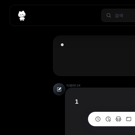
익명
00:24
1