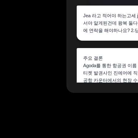
Jea 라고 적어야 하는고
서야 알게된건데 왕복 둘다
에 연락을 해야하나요? 2
주요 결론
Agoda를 통한 항공권 이름
티켓 발권사인 진에어
에 
공항 카운터에서의 현장 
1. Agoda 정책 확인
Agoda 홈페이지의 ‘예약 관
“이름 변경은 온라인으로 
항공권은 제3자(Agoda)를
답변을 받기도 합니다. 따라